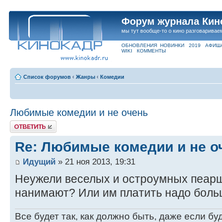
Форум журнала Кин
мы тут вообще-то о кино разговаривае
ОБНОВЛЕНИЯ
НОВИНКИ
2019
АФИШ
WIKI
КОММЕНТЫ
Список форумов
‹
Жанры
‹
Комедии
Любимые комедии и не очень
Ответить
Re: Любимые комедии и не о
Идущий
» 21 ноя 2013, 19:31
Неужели веселых и остроумных пеар
нанимают? Или им платить надо больш
Все будет так, как должно быть, даже если бу