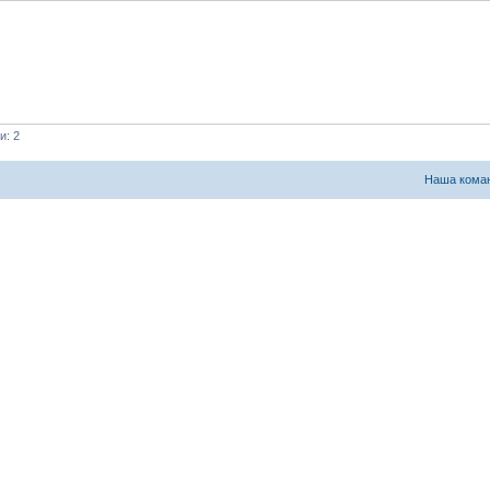
и: 2
Наша кома