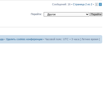
Сообщений: 16 •
Страница
2
из
2
•
1
2
Перейти:
нда
•
Удалить cookies конференции
• Часовой пояс: UTC + 3 часа [ Летнее время ]