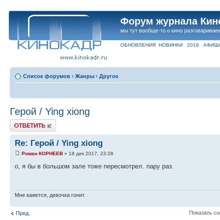
Форум журнала Кин
мы тут вообще-то о кино разговаривае
ОБНОВЛЕНИЯ
НОВИНКИ
2019
АФИШ
Список форумов
‹
Жанры
‹
Другое
Герой / Ying xiong
Ответить
Re: Герой / Ying xiong
Роман КОРНЕЕВ
» 18 дек 2017, 23:28
о, я бы в большом зале тоже пересмотрел. пару раз.
Мне кажется, девочка гонит.
Показать с
Пред.