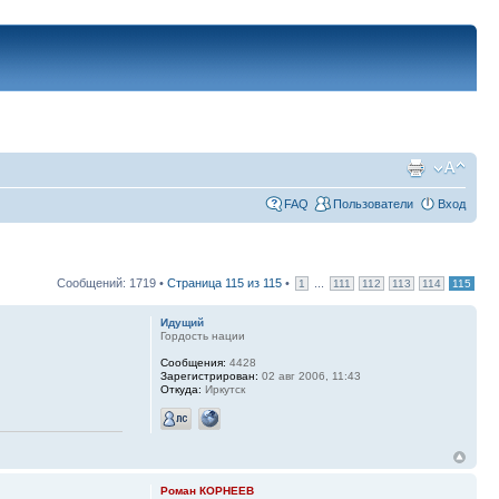
FAQ
Пользователи
Вход
Сообщений: 1719 •
Страница
115
из
115
•
...
1
111
112
113
114
115
Идущий
Гордость нации
Сообщения:
4428
Зарегистрирован:
02 авг 2006, 11:43
Откуда:
Иркутск
Роман КОРНЕЕВ