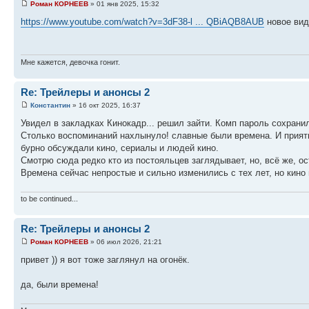
Роман КОРНЕЕВ
» 01 янв 2025, 15:32
https://www.youtube.com/watch?v=3dF38-l ... QBiAQB8AUB
новое вид
Мне кажется, девочка гонит.
Re: Трейлеры и анонсы 2
Константин
» 16 окт 2025, 16:37
Увидел в закладках Кинокадр... решил зайти. Комп пароль сохранил
Столько воспоминаний нахлынуло! славные были времена. И приятно
бурно обсуждали кино, сериалы и людей кино.
Смотрю сюда редко кто из постояльцев заглядывает, но, всё же, о
Времена сейчас непростые и сильно изменились с тех лет, но кино
to be continued...
Re: Трейлеры и анонсы 2
Роман КОРНЕЕВ
» 06 июл 2026, 21:21
привет )) я вот тоже заглянул на огонёк.
да, были времена!