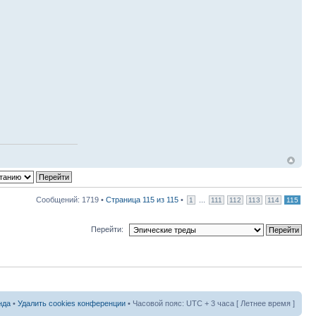
Сообщений: 1719 •
Страница
115
из
115
•
...
1
111
112
113
114
115
Перейти:
нда
•
Удалить cookies конференции
• Часовой пояс: UTC + 3 часа [ Летнее время ]