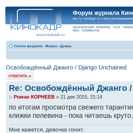
Форум журнала Кин
мы тут вообще-то о кино разговаривае
ОБНОВЛЕНИЯ
НОВИНКИ
2019
АФИШ
WIKI
КОММЕНТЫ
Список форумов
‹
Жанры
‹
Драмы
Освобождённый Джанго / Django Unchained
Ответить
Re: Освобождённый Джанго /
Роман КОРНЕЕВ
» 21 дек 2015, 21:14
по итогам просмотра свежего тарант
клижки пелевина - пока читаешь круто,
Мне кажется, девочка гонит.