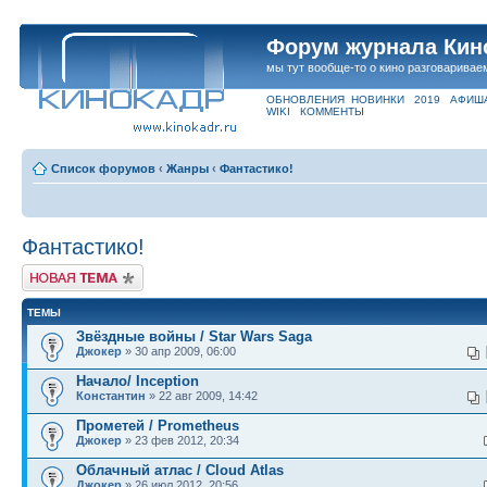
Форум журнала Кин
мы тут вообще-то о кино разговаривае
ОБНОВЛЕНИЯ
НОВИНКИ
2019
АФИШ
WIKI
КОММЕНТЫ
Список форумов
‹
Жанры
‹
Фантастико!
Фантастико!
Новая тема
ТЕМЫ
Звёздные войны / Star Wars Saga
Джокер
» 30 апр 2009, 06:00
Начало/ Inception
Константин
» 22 авг 2009, 14:42
Прометей / Prometheus
Джокер
» 23 фев 2012, 20:34
Облачный атлас / Cloud Atlas
Джокер
» 26 июл 2012, 20:56