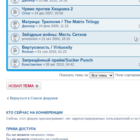
Джокер
» 20 авг 2010, 14:35
Чужие против Хищника 2
Omar
» 24 дек 2007, 20:06
Матрица: Трилогия / The Matrix Trilogy
Джокер
» 24 фев 2009, 11:15
Звёздные войны: Месть Ситхов
prostonick » 21 окт 2004, 18:16
Виртуозность / Virtuosity
Roman
» 01 сен 2016, 01:23
Запрещённый приём/Sucker Punch
Константин
» 08 авг 2010, 04:42
Показать темы за:
Поле сортиров
Новая тема
Вернуться в Список форумов
КТО СЕЙЧАС НА КОНФЕРЕНЦИИ
Сейчас этот форум просматривают: нет зарегистрированных пользователей и гост
ПРАВА ДОСТУПА
Вы
не можете
начинать темы
Вы
не можете
отвечать на сообщения