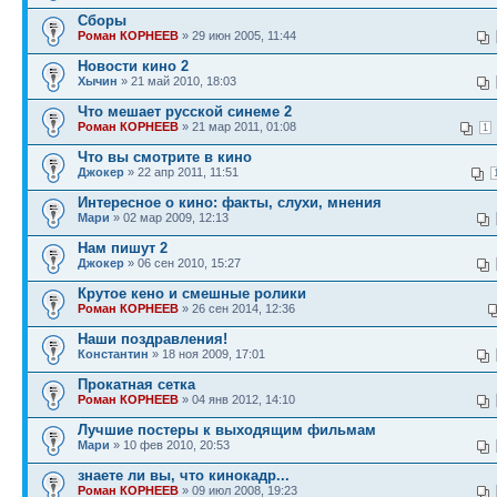
Сборы
Роман КОРНЕЕВ
» 29 июн 2005, 11:44
Новости кино 2
Хычин
» 21 май 2010, 18:03
Что мешает русской синеме 2
Роман КОРНЕЕВ
» 21 мар 2011, 01:08
1
Что вы смотрите в кино
Джокер
» 22 апр 2011, 11:51
Интересное о кино: факты, слухи, мнения
Мари
» 02 мар 2009, 12:13
Нам пишут 2
Джокер
» 06 сен 2010, 15:27
Крутое кено и смешные ролики
Роман КОРНЕЕВ
» 26 сен 2014, 12:36
Наши поздравления!
Константин
» 18 ноя 2009, 17:01
Прокатная сетка
Роман КОРНЕЕВ
» 04 янв 2012, 14:10
Лучшие постеры к выходящим фильмам
Мари
» 10 фев 2010, 20:53
знаете ли вы, что кинокадр...
Роман КОРНЕЕВ
» 09 июл 2008, 19:23