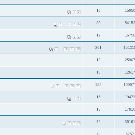
16
1565
1
2
80
5415
...
1
4
5
6
19
1675
1
2
261
15121
...
1
16
17
18
13
2590
13
1261
152
10957
...
1
9
10
11
15
1947
1
2
13
1781
32
3519
1
2
3
0
5757