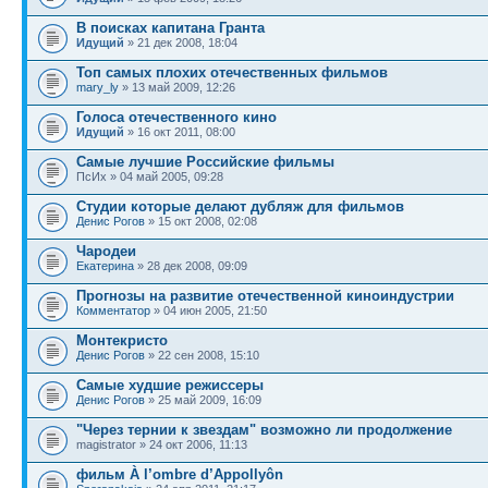
В поисках капитана Гранта
Идущий
» 21 дек 2008, 18:04
Топ самых плохих отечественных фильмов
mary_ly
» 13 май 2009, 12:26
Голоса отечественного кино
Идущий
» 16 окт 2011, 08:00
Самые лучшие Российские фильмы
ПсИх » 04 май 2005, 09:28
Студии которые делают дубляж для фильмов
Денис Рогов
» 15 окт 2008, 02:08
Чародеи
Екатерина
» 28 дек 2008, 09:09
Прогнозы на развитие отечественной киноиндустрии
Комментатор
» 04 июн 2005, 21:50
Монтекристо
Денис Рогов
» 22 сен 2008, 15:10
Самые худшие режиссеры
Денис Рогов
» 25 май 2009, 16:09
"Через тернии к звездам" возможно ли продолжение
magistrator » 24 окт 2006, 11:13
фильм À l’ombre d’Appollyôn