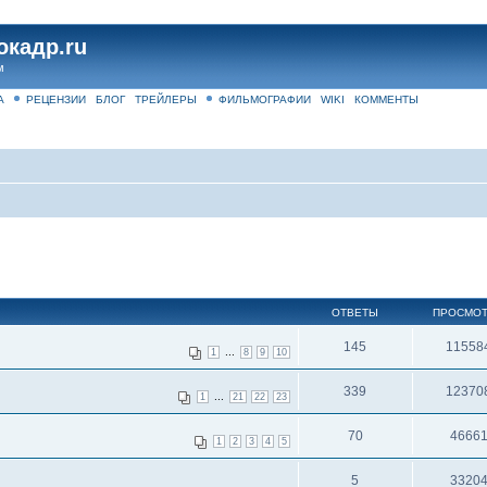
окадр.ru
м
А
РЕЦЕНЗИИ
БЛОГ
ТРЕЙЛЕРЫ
ФИЛЬМОГРАФИИ
WIKI
КОММЕНТЫ
ОТВЕТЫ
ПРОСМО
145
11558
...
1
8
9
10
339
12370
...
1
21
22
23
70
4666
1
2
3
4
5
5
3320