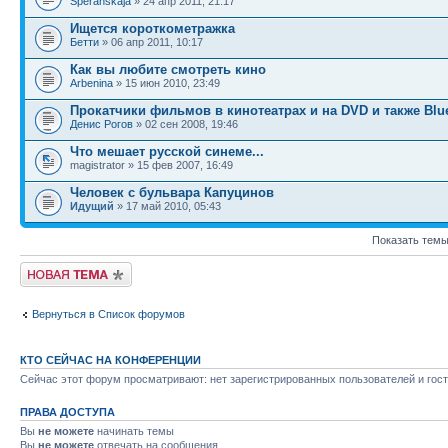
Speranskaja
» 24 апр 2011, 21:17
Ищется короткометражка
Бетти
» 06 апр 2011, 10:17
Как вы любите смотреть кино
Arbenina
» 15 июн 2010, 23:49
Прокатчики фильмов в кинотеатрах и на DVD и также Blu
Денис Рогов
» 02 сен 2008, 19:46
Что мешает русской синеме...
magistrator » 15 фев 2007, 16:49
Человек с бульвара Капуцинов
Идущий
» 17 май 2010, 05:43
Показать темы
Новая тема
Вернуться в Список форумов
КТО СЕЙЧАС НА КОНФЕРЕНЦИИ
Сейчас этот форум просматривают: нет зарегистрированных пользователей и гост
ПРАВА ДОСТУПА
Вы
не можете
начинать темы
Вы
не можете
отвечать на сообщения