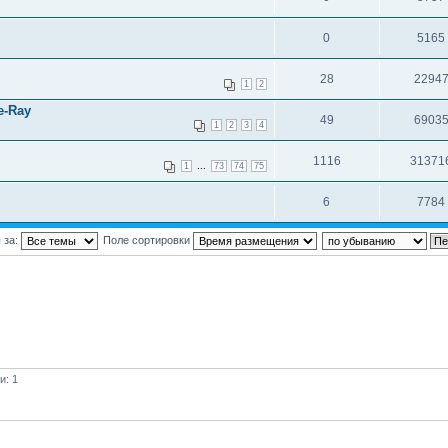
0
5165
28
2294
1
2
e-Ray
49
6903
1
2
3
4
1116
31371
...
1
73
74
75
6
7784
 за:
Поле сортировки
и: 1