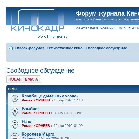
Форум журнала Кин
мы тут вообще-то о кино разговаривае
ОБНОВЛЕНИЯ
НОВИНКИ
2019
АФИШ
Список форумов
‹
Отечественное кино
‹
Свободное обсуждение
Свободное обсуждение
Новая тема
ТЕМЫ
Кладбище домашних хозяек
Роман КОРНЕЕВ
» 10 апр 2010, 17:18
Бомбист
Роман КОРНЕЕВ
» 06 июн 2011, 21:01
На юг
Роман КОРНЕЕВ
» 19 ноя 2010, 01:09
Королева Марго
Идущий
» 15 фев 2009, 18:26