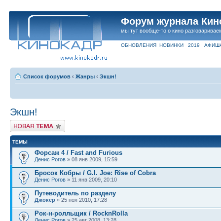
Форум журнала Кин
мы тут вообще-то о кино разговаривае
ОБНОВЛЕНИЯ
НОВИНКИ
2019
АФИШ
Список форумов
‹
Жанры
‹
Экшн!
Экшн!
Новая тема
ТЕМЫ
Форсаж 4 / Fast and Furious
Денис Рогов
» 08 янв 2009, 15:59
Бросок Кобры / G.I. Joe: Rise of Cobra
Денис Рогов
» 11 янв 2009, 20:10
Путеводитель по разделу
Джокер
» 25 ноя 2010, 17:28
Рок-н-ролльщик / RocknRolla
Денис Рогов
» 25 авг 2008, 13:28