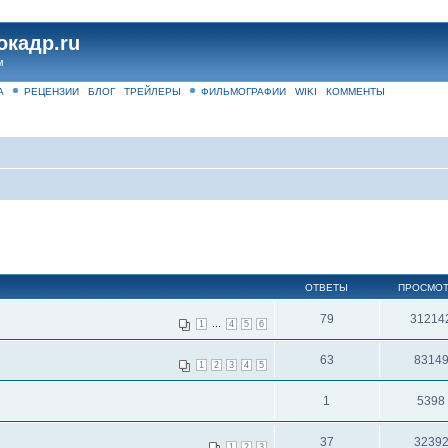
окадр.ru
м
А
РЕЦЕНЗИИ
БЛОГ
ТРЕЙЛЕРЫ
ФИЛЬМОГРАФИИ
WIKI
КОММЕНТЫ
ОТВЕТЫ
ПРОСМО
79
31214
...
1
4
5
6
63
8314
1
2
3
4
5
1
5398
37
3239
1
2
3