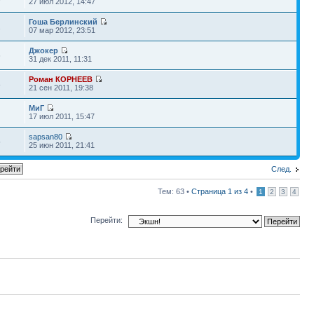
27 июл 2012, 14:47
Гоша Берлинский
2
07 мар 2012, 23:51
Джокер
6
31 дек 2011, 11:31
Роман КОРНЕЕВ
8
21 сен 2011, 19:38
МиГ
17 июл 2011, 15:47
sapsan80
5
25 июн 2011, 21:41
След.
Тем: 63 •
Страница
1
из
4
•
1
2
3
4
Перейти: