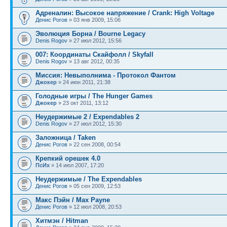
Адреналин: Высокое напряжение / Crank: High Voltage
Денис Рогов
» 03 янв 2009, 15:06
Эволюция Борна / Bourne Legacy
Denis Rogov
» 27 июл 2012, 15:56
007: Координаты Скайфолл / Skyfall
Denis Rogov
» 13 авг 2012, 00:35
Миссия: Невыполнима - Протокол Фантом
Джокер
» 24 июн 2011, 21:38
Голодные игры / The Hunger Games
Джокер
» 23 окт 2011, 13:12
Неудержимые 2 / Expendables 2
Denis Rogov
» 27 июл 2012, 15:30
Заложница / Taken
Денис Рогов
» 22 сен 2008, 00:54
Крепкий орешек 4.0
ПсИх
» 14 июл 2007, 17:20
Неудержимые / The Expendables
Денис Рогов
» 05 сен 2009, 12:53
Макс Пэйн / Max Payne
Денис Рогов
» 12 июл 2008, 20:53
Хитмэн / Hitman