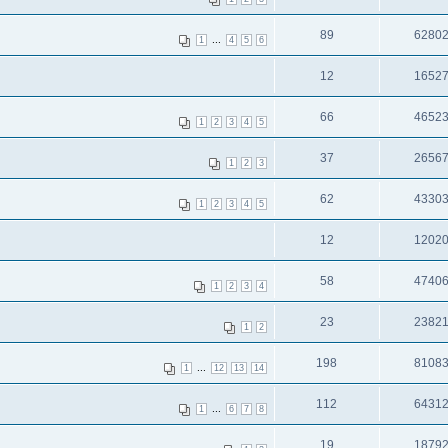
89
6280
...
1
4
5
6
12
1652
66
4652
1
2
3
4
5
37
2656
1
2
3
62
4330
1
2
3
4
5
12
1202
58
4740
1
2
3
4
23
2382
1
2
198
8108
...
1
12
13
14
112
6431
...
1
6
7
8
19
1879