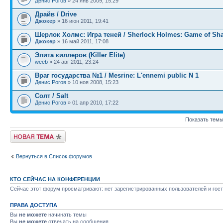
Денис Рогов
» 24 янв 2009, 15:29
Драйв / Drive
Джокер
» 16 июн 2011, 19:41
Шерлок Холмс: Игра теней / Sherlock Holmes: Game of Sh
Джокер
» 16 май 2011, 17:08
Элита киллеров (Killer Elite)
weeb
» 24 авг 2011, 23:24
Враг государства №1 / Mesrine: L'ennemi public N 1
Денис Рогов
» 10 ноя 2008, 15:23
Солт / Salt
Денис Рогов
» 01 апр 2010, 17:22
Показать темы
Новая тема
Вернуться в Список форумов
КТО СЕЙЧАС НА КОНФЕРЕНЦИИ
Сейчас этот форум просматривают: нет зарегистрированных пользователей и гост
ПРАВА ДОСТУПА
Вы
не можете
начинать темы
Вы
не можете
отвечать на сообщения