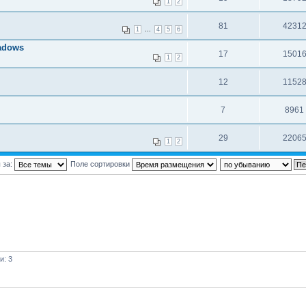
1
2
81
4231
...
1
4
5
6
adows
17
1501
1
2
12
1152
7
8961
29
2206
1
2
 за:
Поле сортировки
и: 3