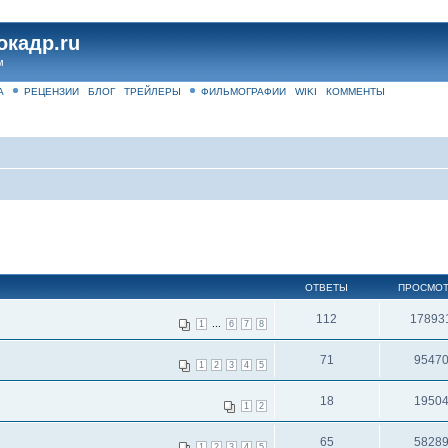
окадр.ru
м
А
РЕЦЕНЗИИ
БЛОГ
ТРЕЙЛЕРЫ
ФИЛЬМОГРАФИИ
WIKI
КОММЕНТЫ
ОТВЕТЫ
ПРОСМО
112
17893
...
1
6
7
8
71
9547
1
2
3
4
5
18
1950
1
2
65
5828
1
2
3
4
5