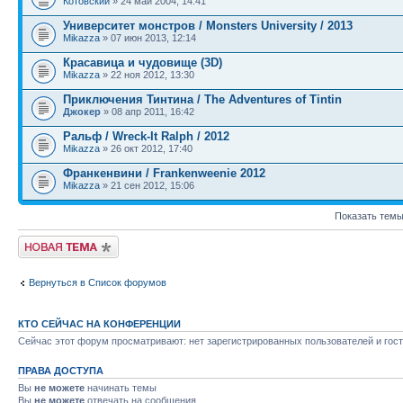
Котовский
» 24 май 2004, 14:41
Университет монстров / Monsters University / 2013
Mikazza
» 07 июн 2013, 12:14
Красавица и чудовище (3D)
Mikazza
» 22 ноя 2012, 13:30
Приключения Тинтина / The Adventures of Tintin
Джокер
» 08 апр 2011, 16:42
Ральф / Wreck-It Ralph / 2012
Mikazza
» 26 окт 2012, 17:40
Франкенвини / Frankenweenie 2012
Mikazza
» 21 сен 2012, 15:06
Показать темы
Новая тема
Вернуться в Список форумов
КТО СЕЙЧАС НА КОНФЕРЕНЦИИ
Сейчас этот форум просматривают: нет зарегистрированных пользователей и гост
ПРАВА ДОСТУПА
Вы
не можете
начинать темы
Вы
не можете
отвечать на сообщения