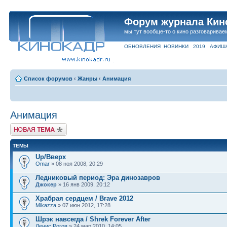
Форум журнала Кин
мы тут вообще-то о кино разговаривае
ОБНОВЛЕНИЯ
НОВИНКИ
2019
АФИШ
Список форумов
‹
Жанры
‹
Анимация
Анимация
Новая тема
ТЕМЫ
Up/Вверх
Omar
» 08 ноя 2008, 20:29
Ледниковый период: Эра динозавров
Джокер
» 16 янв 2009, 20:12
Храбрая сердцем / Brave 2012
Mikazza
» 07 июн 2012, 17:28
Шрэк навсегда / Shrek Forever After
Денис Рогов
» 24 мар 2010, 14:05