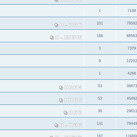
1
7188
101
7958
...
1
5
6
7
186
8856
...
1
11
12
13
3
7379
9
1220
1
4266
53
3887
1
2
3
4
53
4549
1
2
3
4
30
2961
1
2
3
131
7944
...
1
7
8
9
187
12486