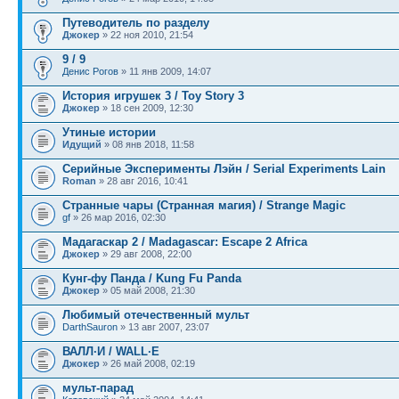
Путеводитель по разделу
Джокер
» 22 ноя 2010, 21:54
9 / 9
Денис Рогов
» 11 янв 2009, 14:07
История игрушек 3 / Toy Story 3
Джокер
» 18 сен 2009, 12:30
Утиные истории
Идущий
» 08 янв 2018, 11:58
Серийные Эксперименты Лэйн / Serial Experiments Lain
Roman
» 28 авг 2016, 10:41
Странные чары (Странная магия) / Strange Magic
gf
» 26 мар 2016, 02:30
Мадагаскар 2 / Madagascar: Escape 2 Africa
Джокер
» 29 авг 2008, 22:00
Кунг-фу Панда / Kung Fu Panda
Джокер
» 05 май 2008, 21:30
Любимый отечественный мульт
DarthSauron
» 13 авг 2007, 23:07
ВАЛЛ·И / WALL·E
Джокер
» 26 май 2008, 02:19
мульт-парад