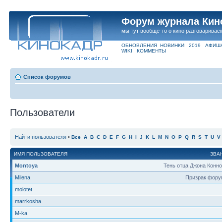
Форум журнала Кин
мы тут вообще-то о кино разговаривае
ОБНОВЛЕНИЯ
НОВИНКИ
2019
АФИШ
WIKI
КОММЕНТЫ
Список форумов
Пользователи
Найти пользователя
•
Все
A
B
C
D
E
F
G
H
I
J
K
L
M
N
O
P
Q
R
S
T
U
V
ИМЯ ПОЛЬЗОВАТЕЛЯ
ЗВА
Montoya
Тень отца Джона Конн
Milena
Призрак фору
molotet
marrkosha
M-ka