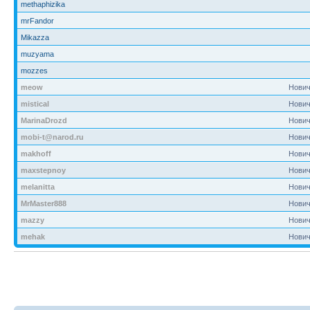
methaphizika
mrFandor
Mikazza
muzyama
mozzes
meow
Нович
mistical
Нович
MarinaDrozd
Нович
mobi-t@narod.ru
Нович
makhoff
Нович
maxstepnoy
Нович
melanitta
Нович
MrMaster888
Нович
mazzy
Нович
mehak
Нович