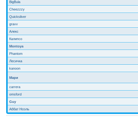
BigBula
Cheezzzy
Quicksilver
gravv
Алекс
Калипсо
Montoya
Phantom
Лесичка
kanoon
Мари
carrera
omsford
Guy
Аббат Ноэль