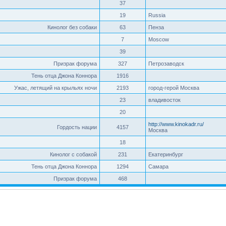
37
19
Russia
Кинолог без собаки
63
Пенза
7
Moscow
39
Призрак форума
327
Петрозаводск
Тень отца Джона Коннора
1916
Ужас, летящий на крыльях ночи
2193
город-герой Москва
23
владивосток
20
http://www.kinokadr.ru/
Гордость нации
4157
Москва
18
Кинолог с собакой
231
Екатеринбург
Тень отца Джона Коннора
1294
Самара
Призрак форума
468