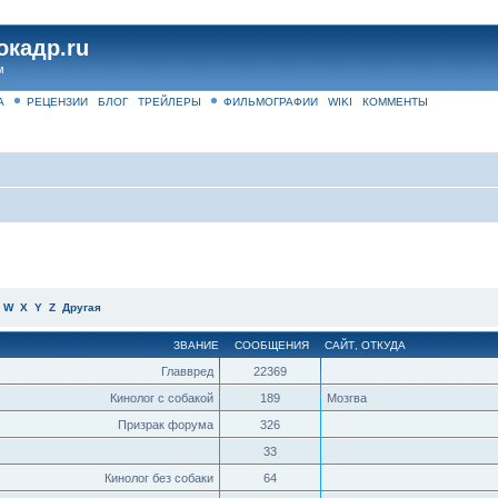
окадр.ru
м
А
РЕЦЕНЗИИ
БЛОГ
ТРЕЙЛЕРЫ
ФИЛЬМОГРАФИИ
WIKI
КОММЕНТЫ
W
X
Y
Z
Другая
ЗВАНИЕ
СООБЩЕНИЯ
САЙТ
,
ОТКУДА
Главвред
22369
Кинолог с собакой
189
Мозгва
Призрак форума
326
33
Кинолог без собаки
64