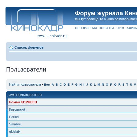
Форум журнала Кин
мы тут вообще-то о кино разговаривае
ОБНОВЛЕНИЯ
НОВИНКИ
2019
АФИШ
Список форумов
Пользователи
Найти пользователя
•
Все
A
B
C
D
E
F
G
H
I
J
K
L
M
N
O
P
Q
R
S
T
U
V
ИМЯ ПОЛЬЗОВАТЕЛЯ
Роман КОРНЕЕВ
Котовский
Period
Smaliye
eklektix