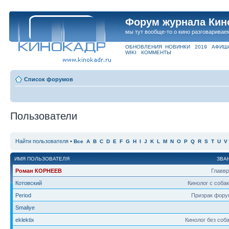
Форум журнала Кин
мы тут вообще-то о кино разговаривае
ОБНОВЛЕНИЯ
НОВИНКИ
2019
АФИШ
WIKI
КОММЕНТЫ
Список форумов
Пользователи
Найти пользователя
•
Все
A
B
C
D
E
F
G
H
I
J
K
L
M
N
O
P
Q
R
S
T
U
V
ИМЯ ПОЛЬЗОВАТЕЛЯ
ЗВА
Роман КОРНЕЕВ
Главв
Котовский
Кинолог с соба
Period
Призрак фору
Smaliye
eklektix
Кинолог без соб