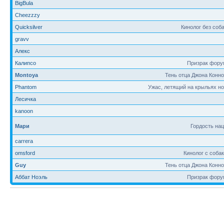
BigBula
Cheezzzy
Quicksilver
Кинолог без соб
gravv
Алекс
Калипсо
Призрак фору
Montoya
Тень отца Джона Конн
Phantom
Ужас, летящий на крыльях н
Лесичка
kanoon
Мари
Гордость на
carrera
omsford
Кинолог с соба
Guy
Тень отца Джона Конн
Аббат Ноэль
Призрак фору