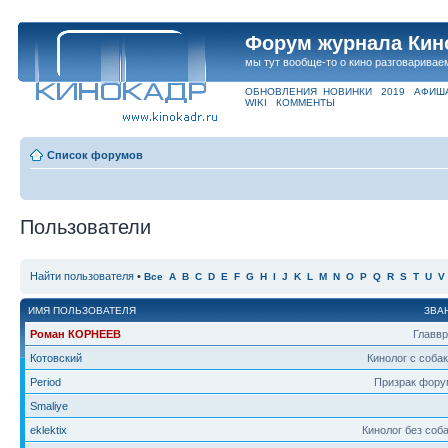
Форум журнала Кин
мы тут вообще-то о кино разговаривае
ОБНОВЛЕНИЯ
НОВИНКИ
2019
АФИШ
WIKI
КОММЕНТЫ
Список форумов
Пользователи
Найти пользователя
•
Все
A
B
C
D
E
F
G
H
I
J
K
L
M
N
O
P
Q
R
S
T
U
V
ИМЯ ПОЛЬЗОВАТЕЛЯ
ЗВА
Роман КОРНЕЕВ
Главв
Котовский
Кинолог с соба
Period
Призрак фору
Smaliye
eklektix
Кинолог без соб