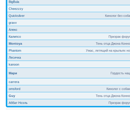
BigBula
Cheezzzy
Quicksilver
Кинолог без соб
gravv
Алекс
Калипсо
Призрак фору
Montoya
Тень отца Джона Конн
Phantom
Ужас, летящий на крыльях н
Лесичка
kanoon
Мари
Гордость на
carrera
omsford
Кинолог с соба
Guy
Тень отца Джона Конн
Аббат Ноэль
Призрак фору