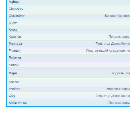
BigBula
Cheezzzy
Quicksilver
Кинолог без соб
gravv
Алекс
Калипсо
Призрак фору
Montoya
Тень отца Джона Конн
Phantom
Ужас, летящий на крыльях н
Лесичка
kanoon
Мари
Гордость на
carrera
omsford
Кинолог с соба
Guy
Тень отца Джона Конн
Аббат Ноэль
Призрак фору