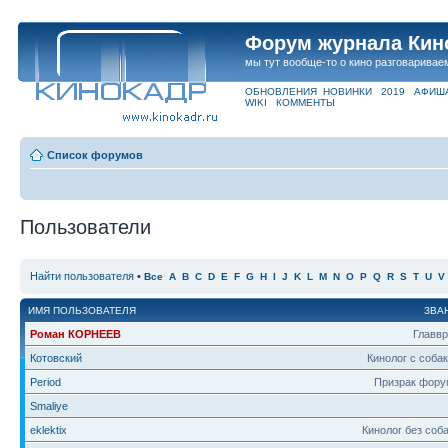
Форум журнала Кин
мы тут вообще-то о кино разговаривае
ОБНОВЛЕНИЯ
НОВИНКИ
2019
АФИШ
WIKI
КОММЕНТЫ
Список форумов
Пользователи
Найти пользователя
•
Все
A
B
C
D
E
F
G
H
I
J
K
L
M
N
O
P
Q
R
S
T
U
V
ИМЯ ПОЛЬЗОВАТЕЛЯ
ЗВА
Роман КОРНЕЕВ
Главв
Котовский
Кинолог с соба
Period
Призрак фору
Smaliye
eklektix
Кинолог без соб