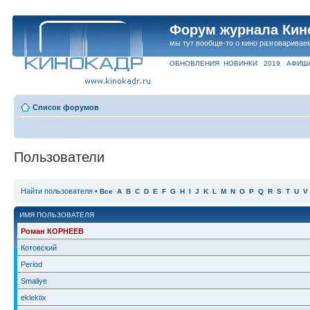
Форум журнала Кин
мы тут вообще-то о кино разговаривае
ОБНОВЛЕНИЯ
НОВИНКИ
2019
АФИШ
Список форумов
Пользователи
Найти пользователя
•
Все
A
B
C
D
E
F
G
H
I
J
K
L
M
N
O
P
Q
R
S
T
U
V
ИМЯ ПОЛЬЗОВАТЕЛЯ
Роман КОРНЕЕВ
Котовский
Period
Smaliye
eklektix