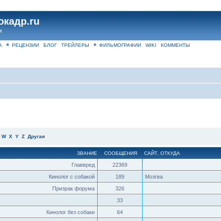
окадр.ru
м
А
РЕЦЕНЗИИ
БЛОГ
ТРЕЙЛЕРЫ
ФИЛЬМОГРАФИИ
WIKI
КОММЕНТЫ
W
X
Y
Z
Другая
ЗВАНИЕ
СООБЩЕНИЯ
САЙТ
,
ОТКУДА
Главвред
22369
Кинолог с собакой
189
Мозгва
Призрак форума
326
33
Кинолог без собаки
64