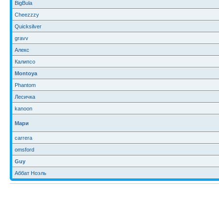
BigBula
Cheezzzy
Quicksilver
gravv
Алекс
Калипсо
Montoya
Phantom
Лесичка
kanoon
Мари
carrera
omsford
Guy
Аббат Ноэль