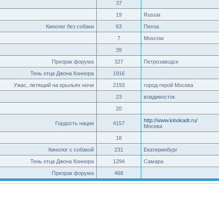
37
19
Russia
Кинолог без собаки
63
Пенза
7
Moscow
39
Призрак форума
327
Петрозаводск
Тень отца Джона Коннора
1916
Ужас, летящий на крыльях ночи
2193
город-герой Москва
23
владивосток
20
http://www.kinokadr.ru/
Гордость нации
4157
Москва
18
Кинолог с собакой
231
Екатеринбург
Тень отца Джона Коннора
1294
Самара
Призрак форума
468