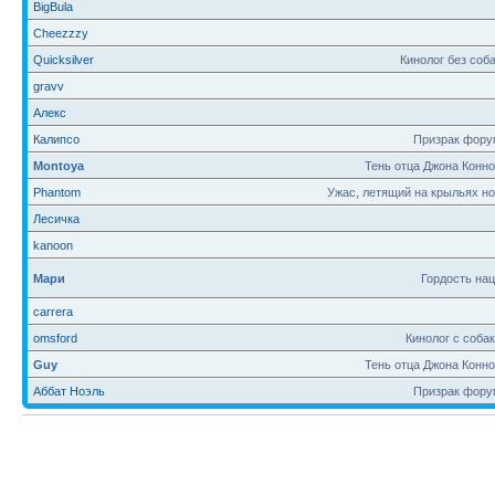
BigBula
Cheezzzy
Quicksilver
Кинолог без соб
gravv
Алекс
Калипсо
Призрак фору
Montoya
Тень отца Джона Конн
Phantom
Ужас, летящий на крыльях н
Лесичка
kanoon
Мари
Гордость на
carrera
omsford
Кинолог с соба
Guy
Тень отца Джона Конн
Аббат Ноэль
Призрак фору