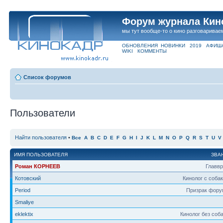
Форум журнала Кин
мы тут вообще-то о кино разговаривае
ОБНОВЛЕНИЯ
НОВИНКИ
2019
АФИШ
WIKI
КОММЕНТЫ
Список форумов
Пользователи
Найти пользователя
•
Все
A
B
C
D
E
F
G
H
I
J
K
L
M
N
O
P
Q
R
S
T
U
V
ИМЯ ПОЛЬЗОВАТЕЛЯ
ЗВА
Роман КОРНЕЕВ
Главв
Котовский
Кинолог с соба
Period
Призрак фору
Smaliye
eklektix
Кинолог без соб