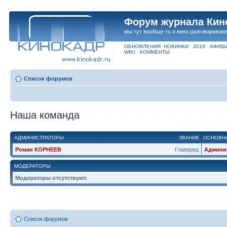
Форум журнала Кин
мы тут вообще-то о кино разговаривае
ОБНОВЛЕНИЯ
НОВИНКИ
2019
АФИШ
WIKI
КОММЕНТЫ
Список форумов
Наша команда
АДМИНИСТРАТОРЫ
ЗВАНИЕ
ОСНОВНА
Роман КОРНЕЕВ
Главвред
Админи
МОДЕРАТОРЫ
Модераторы отсутствуют.
Список форумов