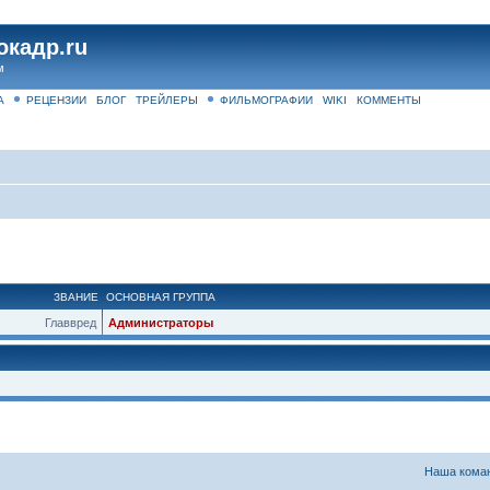
окадр.ru
м
А
РЕЦЕНЗИИ
БЛОГ
ТРЕЙЛЕРЫ
ФИЛЬМОГРАФИИ
WIKI
КОММЕНТЫ
ЗВАНИЕ
ОСНОВНАЯ ГРУППА
Главвред
Администраторы
Наша кома