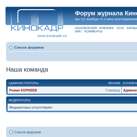
Форум журнала Кин
мы тут вообще-то о кино разговаривае
ОБНОВЛЕНИЯ
НОВИНКИ
2019
АФИШ
WIKI
КОММЕНТЫ
Список форумов
Наша команда
АДМИНИСТРАТОРЫ
ЗВАНИЕ
ОСНОВНА
Роман КОРНЕЕВ
Главвред
Админи
МОДЕРАТОРЫ
Модераторы отсутствуют.
Список форумов