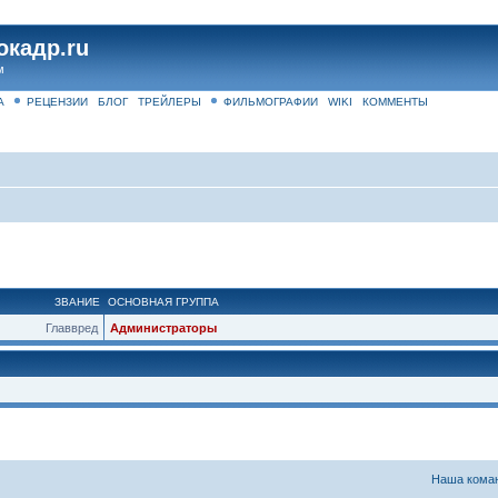
окадр.ru
м
А
РЕЦЕНЗИИ
БЛОГ
ТРЕЙЛЕРЫ
ФИЛЬМОГРАФИИ
WIKI
КОММЕНТЫ
ЗВАНИЕ
ОСНОВНАЯ ГРУППА
Главвред
Администраторы
Наша кома