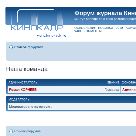
Форум журнала Кин
мы тут вообще-то о кино разговаривае
ОБНОВЛЕНИЯ
НОВИНКИ
2019
АФИШ
WIKI
КОММЕНТЫ
Список форумов
Наша команда
АДМИНИСТРАТОРЫ
ЗВАНИЕ
ОСНОВНА
Роман КОРНЕЕВ
Главвред
Админи
МОДЕРАТОРЫ
Модераторы отсутствуют.
Список форумов