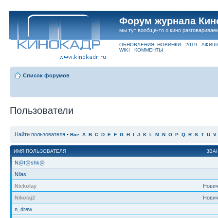
Форум журнала Кин
мы тут вообще-то о кино разговаривае
ОБНОВЛЕНИЯ
НОВИНКИ
2019
АФИШ
WIKI
КОММЕНТЫ
Список форумов
Пользователи
Найти пользователя
•
Все
A
B
C
D
E
F
G
H
I
J
K
L
M
N
O
P
Q
R
S
T
U
V
ИМЯ ПОЛЬЗОВАТЕЛЯ
ЗВА
N@t@shk@
Nilas
Nickolay
Нович
Nikolaj2
Нович
n_drew