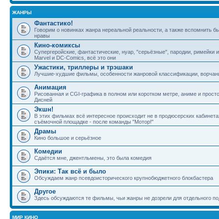
ЖАНРЫ
Фантастико!
Говорим о новинках жанра нереальной реальности, а также вспомнить б
нравы
Кино-комиксы
Супергеройские, фантастические, нуар, "серьёзные", пародии, римейки 
Marvel и DC-Comics, всё это они
Ужастики, триллеры и трэшаки
Лучшие-худшие фильмы, особенности жанровой классификации, ворчани
Анимация
Рисованная и CGI-графика в полном или коротком метре, аниме и прост
Дисней
Экшн!
В этих фильмах всё интересное происходит не в продюсерских кабинетах
съёмочной площадке - после команды "Мотор!"
Драмы
Кино большое и серьёзное
Комедии
Сдаётся мне, джентльмены, это была комедия
Эпики: Так всё и было
Обсуждаем жанр псевдоисторического крупнобюджетного блокбастера
Другое
Здесь обсуждаются те фильмы, чьи жанры не дозрели для отдельного 
МИР КИНО