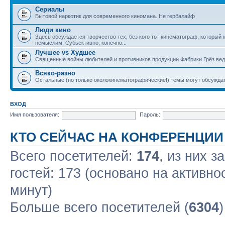
Сериалы
Бытовой наркотик для современного киномана. Не гербалайф
Люди кино
Здесь обсуждается творчество тех, без кого тот кинематограф, который 
немыслим. Субьективно, конечно...
Лучшее vs Худшее
Священные войны любителей и противников продукции Фабрики Грёз вед
Всяко-разно
Остальные (но только околокинематографические!) темы могут обсужда
ВХОД
Имя пользователя:
Пароль:
КТО СЕЙЧАС НА КОНФЕРЕНЦИИ
Всего посетителей:
174
, из них з
гостей: 173 (основано на активн
минут)
Больше всего посетителей (
6304