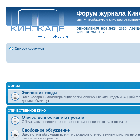
Форум журнала Кин
мы тут вообще-то о кино разговаривае
ОБНОВЛЕНИЯ
НОВИНКИ
2019
АФИШ
WIKI
КОММЕНТЫ
Список форумов
ФОРУМ
Эпические треды
Здесь собраны долгоиграющие ветки, способные жить годами. Аццкий фл
драммо были тут.
ОТЕЧЕСТВЕННОЕ КИНО
Отечественное кино в прокате
Обсуждаем новинки отечественного кинопроизводства в прокате
Свободное обсуждение
Здесь стоит обсуждать всё, что связано в отечественным кино, но не отн
фильмам кинопроката